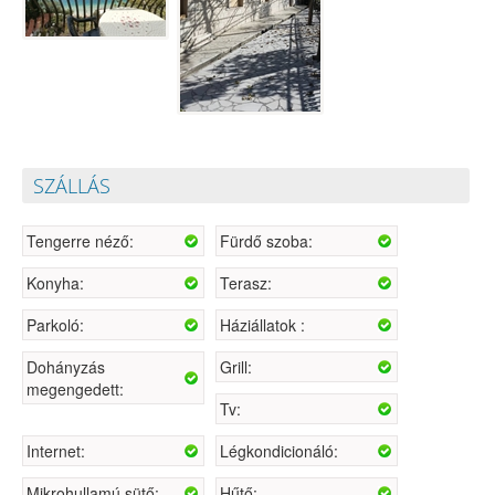
SZÁLLÁS
Tengerre néző:
Fürdő szoba:
Konyha:
Terasz:
Parkoló:
Háziállatok :
Dohányzás
Grill:
megengedett:
Tv:
Internet:
Légkondicionáló:
Mikrohullamú sütő:
Hűtő: