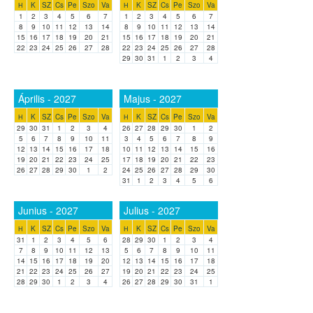
K
SZ
Cs
Pe
Szo
Va
K
SZ
Cs
Pe
Szo
Va
H
H
1
2
3
4
5
6
7
1
2
3
4
5
6
7
8
9
10
11
12
13
14
8
9
10
11
12
13
14
15
16
17
18
19
20
21
15
16
17
18
19
20
21
22
23
24
25
26
27
28
22
23
24
25
26
27
28
29
30
31
1
2
3
4
Április - 2027
Majus - 2027
K
SZ
Cs
Pe
Szo
Va
K
SZ
Cs
Pe
Szo
Va
H
H
29
30
31
1
2
3
4
26
27
28
29
30
1
2
5
6
7
8
9
10
11
3
4
5
6
7
8
9
12
13
14
15
16
17
18
10
11
12
13
14
15
16
19
20
21
22
23
24
25
17
18
19
20
21
22
23
26
27
28
29
30
1
2
24
25
26
27
28
29
30
31
1
2
3
4
5
6
Junius - 2027
Julius - 2027
K
SZ
Cs
Pe
Szo
Va
K
SZ
Cs
Pe
Szo
Va
H
H
31
1
2
3
4
5
6
28
29
30
1
2
3
4
7
8
9
10
11
12
13
5
6
7
8
9
10
11
14
15
16
17
18
19
20
12
13
14
15
16
17
18
21
22
23
24
25
26
27
19
20
21
22
23
24
25
28
29
30
1
2
3
4
26
27
28
29
30
31
1