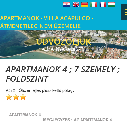
APARTMANOK - VILLA ACAPULCO -
ÁTMENETILEG NEM ÜZEMEL!!!
KEZDŐ
UDVOZOLJUK
UDVOZOLJUK
UDVOZOLJUK
UDVOZOLJUK
UDVOZOLJUK
UDVOZOLJUK
UDVOZOLJUK
UDVOZOLJUK
UDVOZOLJUK
UDVOZOLJUK
OMIŠ
ALMAI NYARALASAT !
LINKOVI & KONTAKT
APARTMANOK 4 ; 7 SZEMELY ;
ELHELYEZKEDÉS
FOLDSZINT
FOTÓALBUM
A5+2 - Ötszeméljes plusz kettő pótágy
Privacy Statement
VENDÉGKÖNYV
Cookie policy
APARTMANOK 4
MEGJEGYZES : AZ APARTMANOK 4
Linkek
ÉRINTKEZÉS