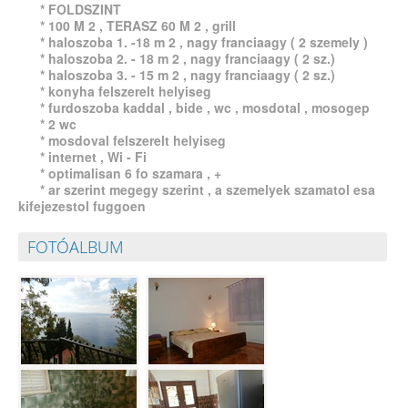
* FOLDSZINT
Petar Pejković
* 100 M 2 , TERASZ 60 M 2 , grill
Slavinj 5
* haloszoba 1. -18 m 2 , nagy franciaagy ( 2 szemely )
21310 Omiš
* haloszoba 2. - 18 m 2 , nagy franciaagy ( 2 sz.)
* haloszoba 3. - 15 m 2 , nagy franciaagy ( 2 sz.)
nevenpejkovic3@gmail.com
* konyha felszerelt helyiseg
Telefon/Mobil:
* furdoszoba kaddal , bide , wc , mosdotal , mosogep
+385 (0) 98 502 611 / +385 (0) 21 610 843
* 2 wc
* mosdoval felszerelt helyiseg
* internet , Wi - Fi
* optimalisan 6 fo szamara , +
© APARTMANOK - Villa ACAPULCO - Átmenetileg NEM ÜZEMEL!!!
* ar szerint megegy szerint , a szemelyek szamatol esa
kifejezestol fuggoen
FOTÓALBUM