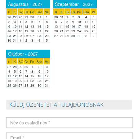
Augusztus - 2027
Szeptember - 2027
K
SZ
Cs
Pe
Szo
Va
K
SZ
Cs
Pe
Szo
Va
H
H
26
27
28
29
30
31
1
30
31
1
2
3
4
5
2
3
4
5
6
7
8
6
7
8
9
10
11
12
9
10
11
12
13
14
15
13
14
15
16
17
18
19
16
17
18
19
20
21
22
20
21
22
23
24
25
26
23
24
25
26
27
28
29
27
28
29
30
1
2
3
30
31
1
2
3
4
5
Október - 2027
K
SZ
Cs
Pe
Szo
Va
H
27
28
29
30
1
2
3
4
5
6
7
8
9
10
11
12
13
14
15
16
17
18
19
20
21
22
23
24
25
26
27
28
29
30
31
KŰLDJ ÜZENETET A TULAJDONOSNAK