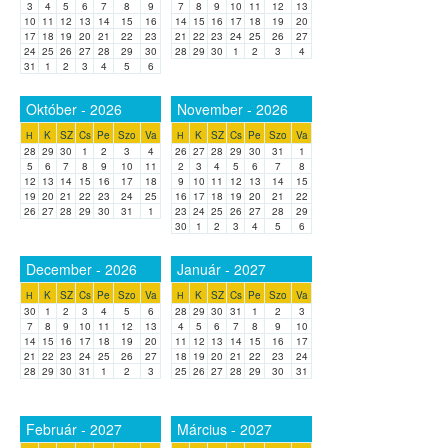
3
4
5
6
7
8
9
7
8
9
10
11
12
13
10
11
12
13
14
15
16
14
15
16
17
18
19
20
17
18
19
20
21
22
23
21
22
23
24
25
26
27
24
25
26
27
28
29
30
28
29
30
1
2
3
4
31
1
2
3
4
5
6
Október - 2026
November - 2026
K
SZ
Cs
Pe
Szo
Va
K
SZ
Cs
Pe
Szo
Va
H
H
28
29
30
1
2
3
4
26
27
28
29
30
31
1
5
6
7
8
9
10
11
2
3
4
5
6
7
8
12
13
14
15
16
17
18
9
10
11
12
13
14
15
19
20
21
22
23
24
25
16
17
18
19
20
21
22
26
27
28
29
30
31
1
23
24
25
26
27
28
29
30
1
2
3
4
5
6
December - 2026
Január - 2027
K
SZ
Cs
Pe
Szo
Va
K
SZ
Cs
Pe
Szo
Va
H
H
30
1
2
3
4
5
6
28
29
30
31
1
2
3
7
8
9
10
11
12
13
4
5
6
7
8
9
10
14
15
16
17
18
19
20
11
12
13
14
15
16
17
21
22
23
24
25
26
27
18
19
20
21
22
23
24
28
29
30
31
1
2
3
25
26
27
28
29
30
31
Február - 2027
Március - 2027