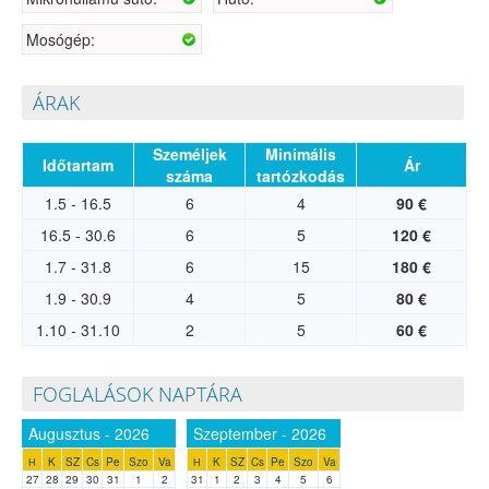
Mosógép:
ÁRAK
Személjek
Minimális
Időtartam
Ár
száma
tartózkodás
1.5 - 16.5
6
4
90 €
16.5 - 30.6
6
5
120 €
1.7 - 31.8
6
15
180 €
1.9 - 30.9
4
5
80 €
1.10 - 31.10
2
5
60 €
FOGLALÁSOK NAPTÁRA
Augusztus - 2026
Szeptember - 2026
K
SZ
Cs
Pe
Szo
Va
K
SZ
Cs
Pe
Szo
Va
H
H
27
28
29
30
31
1
2
31
1
2
3
4
5
6